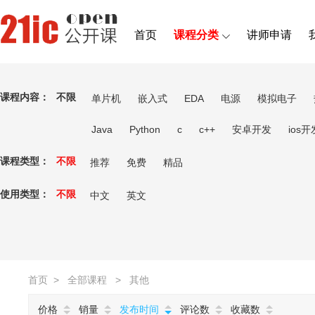
首页
课程分类
讲师申请
课程内容：
不限
单片机
嵌入式
EDA
电源
模拟电子
Java
Python
c
c++
安卓开发
ios开
课程类型：
不限
推荐
免费
精品
使用类型：
不限
中文
英文
首页
>
全部课程
>
其他
价格
销量
发布时间
评论数
收藏数