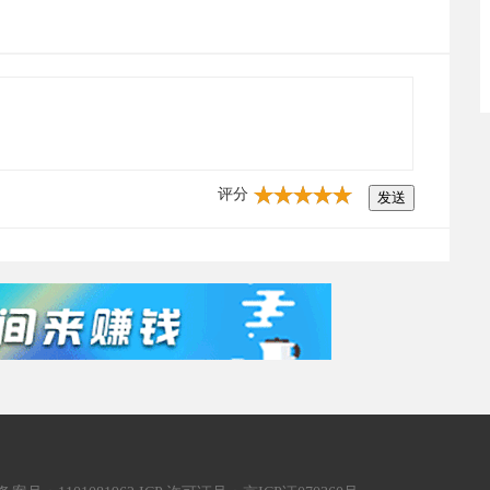
评分
发送