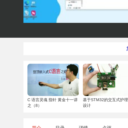
C 语言灵魂 指针 黄金十一讲
基于STM32的交互式护
之（8）
设计
简介
目录
详情
点评