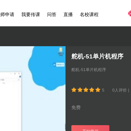
讲师申请
我要传课
问答
直播
名校课程
舵机-51单片机程序
舵机-51单片机程序
5
0
人评价 
免费