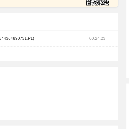
364890731,P1)
00:24:23