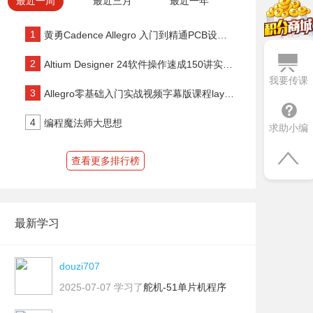
最近一周
最近三月
最近一年
1
黄勇Cadence Allegro 入门到精通PCB设计100讲
2
Altium Designer 24软件操作速成150讲实战视频
我要传课
3
Allegro零基础入门实战视频字幕版课程layout设计PCB速成课程
4
编程魔法师大思想
求助小编
查看更多排行榜
最新学习
douzi707
2025-07-07
学习了
舵机-51单片机程序