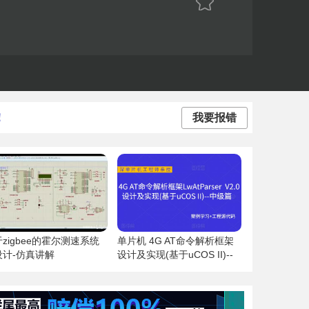
！
我要报错
zigbee的霍尔测速系统
单片机 4G AT命令解析框架
设计-仿真讲解
设计及实现(基于uCOS II)--
中级篇