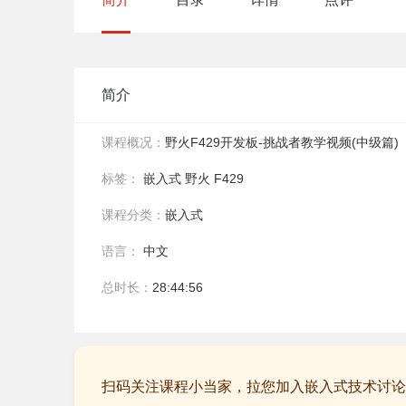
简介
课程概况：
野火F429开发板-挑战者教学视频(中级篇)
标签：
嵌入式
野火
F429
课程分类：
嵌入式
语言：
中文
总时长：
28:44:56
扫码关注课程小当家，拉您加入嵌入式技术讨论