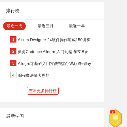
排行榜
最近一周
最近三月
最近一年
1
Altium Designer 24软件操作速成150讲实战视频
2
黄勇Cadence Allegro 入门到精通PCB设计100讲
gamekali
3
Allegro零基础入门实战视频字幕版课程layout设计PCB速成课程
2023-04-11
学习了
野火F429开发板-挑战者教学视频(中级篇)
4
编程魔法师大思想
罗江红
2026-05-16
学习了
野火F429开发板-挑战者教学视频(中级篇)
查看更多排行榜
mucomac
2025-12-10
学习了
野火F429开发板-挑战者教学视频(中级篇)
最新学习
董朋123