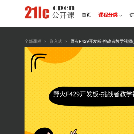
首页
课程分类
全部课程
>
嵌入式
>
野火F429开发板-挑战者教学视频(