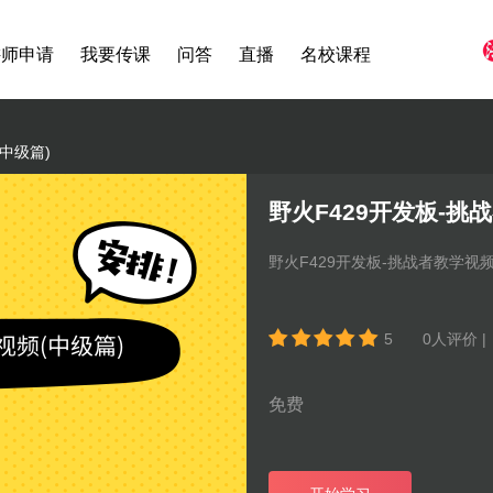
讲师申请
我要传课
问答
直播
名校课程
中级篇)
野火F429开发板-挑
野火F429开发板-挑战者教学视频
5
0
人评价 
免费