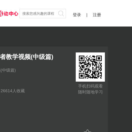
登录
|
注册
战者教学视频(中级篇)
(中级篇)
手机扫码观看
|
26614
人收藏
随时随地学习