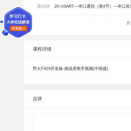
第15讲
20-USART—串口通信（第4节）—串口
查
课程详情
野火F429开发板-挑战者教学视频(中级篇)
点评